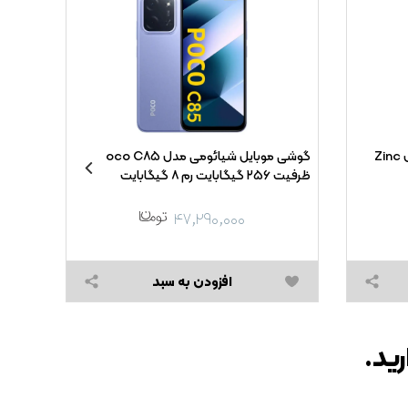
باتری نیم قلم Detex+ - AAA مدل Zinc
گوشی موبایل شیائومی مدل Poco C۸۵
ظرفیت ۲۵۶ گیگابایت رم ۸ گیگابایت
ظرفیت ۲۵۶ گیگابایت رم ۸ گیگا
۴۷,۲۹۰,۰۰۰
افزودن به سبد
رید.