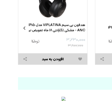
هدفون بی سیم VIPLATINA مدل HP۱۵
ANC - مشکی (گارانتی ۱۸ ماه تعویض نیکان
 Anti
همراه)
etubl
۰,۰۰۰
۳,۲۳۰,۰۰۰
۰,۰۰۰
۳,۸۰۰,۰۰۰
افزودن به سبد