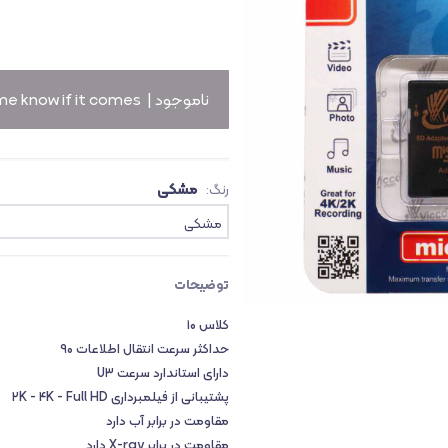
ث
ناموجود |
me know if it comes!
مشکی
رنگ:
مشکی
توضیحات
کلاس ۱۰
حداکثر سرعت انتقال اطلاعات ۹۰
دارای استاندارد سرعت U۳
پشتیبانی از فیلمبرداری Full HD -‏ ۲K - ۴K
مقاومت در برابر آب دارد
مقاومت در برابر X-ray دارد