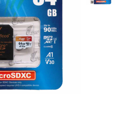
بلک ویو
بند ساعت
ریلمی
کاور ایرپاد
ویرا
محافظ لنز
ناتینگ
دانگل بلوتو
داکس
شارژر فندکی
اوپو
دوجی
جیونی
بلک بری
تی سی ال
هایسنس
جی ال ایکس
موتورولا
داریا
آلکاتل