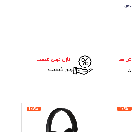
یتال
رش ها
نازل ترین قیمت
ان
بالاترین کیفیت
۱۵%
۱۰%