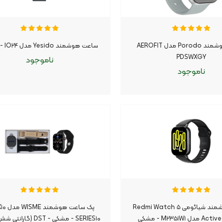
ساعت هوشمند Porodo مدل AEROFIT
ساعت هوشمند Yesido مدل IO۲۴ - مشکی
PDSWXGY
ناموجود
ناموجود
وجود
موجود شد اطلاع بده
ناموجود
موجود شد اطلاع بده
|
|
ساعت هوشمند شیائومی Redmi Watch ۵
پک ساعت ه
Active Global مدل M۲۳۵۱W۱ - مشکی
SERIES۱۰ - مشکی - DST (گارانتی شش ماهه)