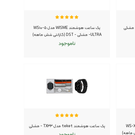
پک ساعت هوشمند WISME مدل WS۱۰-۵
ULTRA- مشکی - DST (گارانتی شش ماهه)
ناموجود
ناموجود
موجود شد اطلاع بده
|
وشمند WISME مدل WS-X۱۰
پک ساعت هوشمند teket مدل TX۳۳ - مشکی
ناموجود