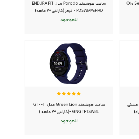
د WISME مدل KX۱۰ Series
ساعت هوشمند Porodo مدل ENDURA FIT
PDSW۱۸۳۰HRD - قرمز (گارانتی ۲۴ ماهه)
ناموجود
ناموجود
موجود شد اطلاع بده
|
شمند Yesido مدل IO۲۴ - مشکی
ساعت هوشمند Green Lion مدل GT-FIT
GNGTFTSWBL -(گارانتی ۲۴ ماهه )
ناموجود