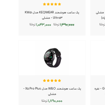
وشمند Yesido مدل IO۳۹ - مشکی
پک ساعت هوشمند KEQIWEAR مدل KW۵۱
Ultra۳ - مشکی
۱,۰۴۳,۰۰۰
۱,۴۹۰,۰۰۰
افزودن به سبد
ساعت هوشمند Glorimi مدل GC PLUS - نقره
پک ساعت هوشمند W&O مدل X۵ Pro Plus -
مشکی
۱,۸۹۰,۰۰۰