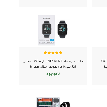
افزودن به سبد
ساعت هوشمند Glorimi مدل GC SLIM -
ساعت هوشمند VIPLATINA مدل VO۱۰ - مشکی
(گارانتی ۱۸ ماه تعویض نیکان همراه)
ناموجود
ناموجود
موجود شد اطلاع بده
|