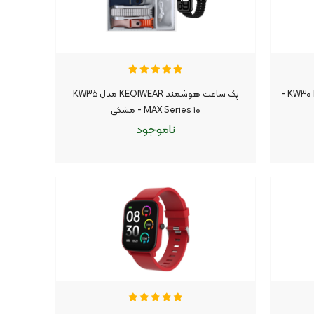
ساعت هوشمند KEQIWEAR مدل KW۳۰ Max -
پک ساعت هوشمند KEQIWEAR مدل KW۳۵
MAX Series ۱۰ - مشکی
ناموجود
ناموجود
موجود شد اطلاع بده
|