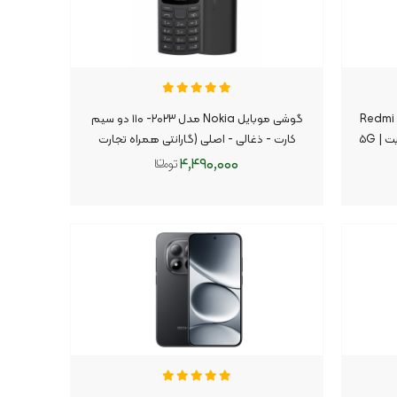
مدل Redmi Note ۱۴
گوشی موبایل Nokia مدل ۲۰۲۳- ۱۱۰ دو سیم
کارت - ذغالی - اصلی (گارانتی همراه تجارت
خاورمیانه-FA)
۴,۴۹۰,۰۰۰
افزودن به سبد