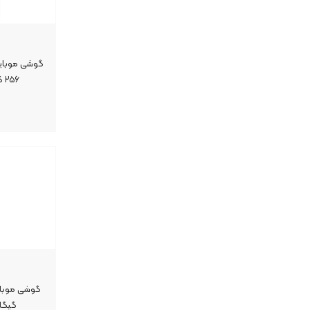
۲۵۶ گیگابایت رم ۸ گیگابایت | ۴G
گیگابایت رم