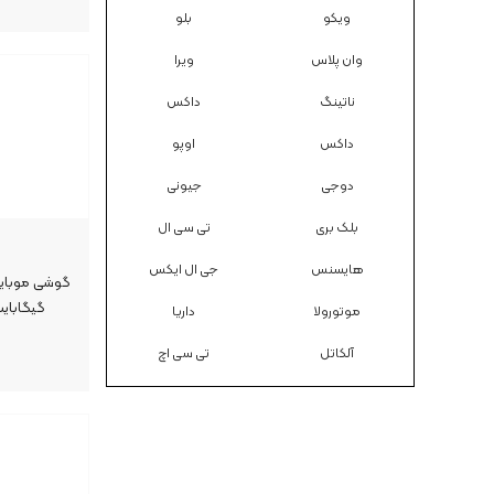
ویکو
بلو
وان پلاس
ویرا
ناتینگ
داکس
داکس
اوپو
دوجی
جیونی
بلک بری
تی سی ال
هایسنس
جی ال ایکس
گیگابایت رم ۱۲ گیگابایت
موتورولا
داریا
آلکاتل
تی سی اچ