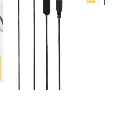
بلک ویو
بند ساعت
ریلمی
کاور ایرپاد
ویرا
محافظ لنز
ناتینگ
دانگل بلوتو
داکس
شارژر فندکی
اوپو
دوجی
جیونی
بلک بری
تی سی ال
هایسنس
جی ال ایکس
موتورولا
داریا
آلکاتل