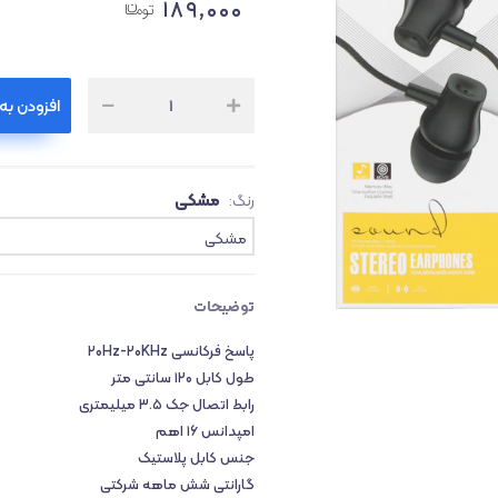
۱۸۹,۰۰۰
افزودن به
ث
۱
مشکی
رنگ:
مشکی
توضیحات
پاسخ فرکانسی ۲۰Hz-۲۰KHz
طول کابل ۱۲۰ سانتی متر
رابط اتصال جک ۳.۵ میلیمتری
امپدانس ۱۶ اهم
جنس کابل پلاستیک
گارانتی شش ماهه شرکتی