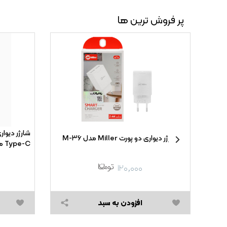
پر فروش ترین ها
 Xiaomi
شارژر دیواری دو پورت Miller مدل M-۳۶
ه همراه کابل شارژ Type-
Type-C مدل EP-TA۸۰۰ ۲۵W High Copy
۱۲۰,۰۰۰
افزودن به سبد