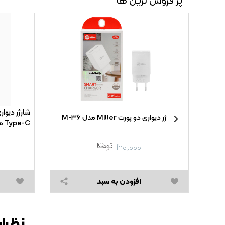
 Xiaomi
شارژر دیواری دو پورت Miller مدل M-۳۶
ه همراه کابل شارژ Type-
Type-C مدل EP-TA۸۰۰ ۲۵W High Copy
۱۲۰,۰۰۰
افزودن به سبد
نظرات