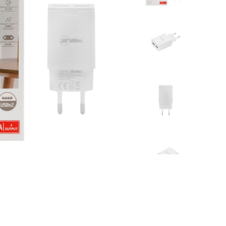
بلک ویو
بند ساعت
ریلمی
کاور ایرپاد
ویرا
محافظ لنز
ناتینگ
دانگل بلوتو
داکس
شارژر فندکی
اوپو
دوجی
جیونی
بلک بری
تی سی ال
هایسنس
جی ال ایکس
موتورولا
داریا
آلکاتل