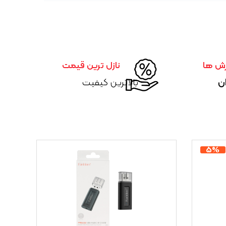
رش ها
نازل ترین قیمت
ان
بالاترین کیفیت
۵%