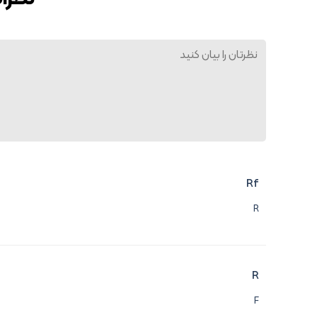
Rf
R
R
F