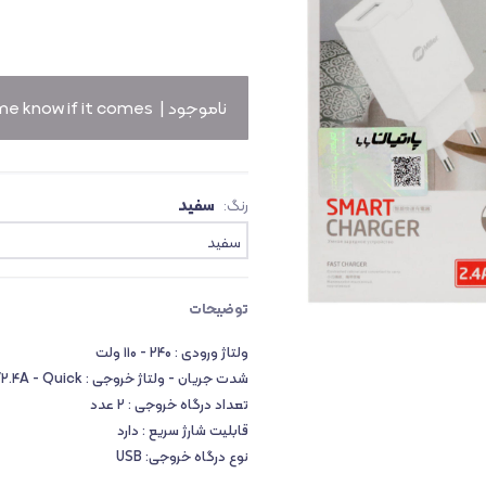
ث
ناموجود |
me know if it comes!
سفید
رنگ:
سفید
توضیحات
ولتاژ ورودی : ۲۴۰ - ۱۱۰ ولت
شدت جریان - ولتاژ خروجی : ۵V/۲.۴A - Quick
تعداد درگاه خروجی : ۲ عدد
قابلیت شارژ سریع : دارد
نوع درگاه خروجی: USB