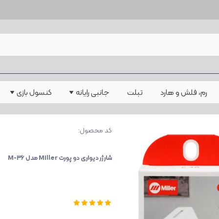
ند
کیبورد و ماوس
پلی استیشن
رم، فلش و هارد
تبلت
جانبی رایانه
کنسول بازی
ث
باتری
ایکس باکس
کابل
دسته بازی
دزفری
کیبورد
کد محصول:
ماوس
شارژر دیواری دو پورت Miller مدل M-۳۶