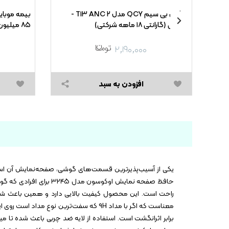
Redmi Not
ایرفون بی سیم QCY مدل T۱۳ ANC ۲ -
بیمه موبایل
مشکی (گارانتی ۱۸ ماهه شرکتی)
۸۵ میلیون تومان
۲,۱۹۰,۰۰۰
افزودن به سبد
یکی از آسیب‌پذیرترین قسمت‌های گوشی، صفحه‌نمایش آن است.
معناست که اگر با مداد ۹H که سفت‌ترین 
برابر اثرانگشت است. استفاده از لایه ضد چربی باعث شده تا م