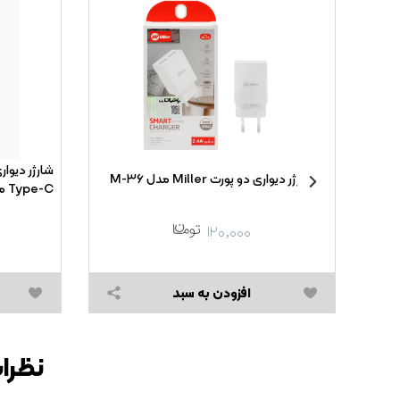
 Xiaomi
شارژر دیواری دو پورت Miller مدل M-۳۶
ه همراه کابل شارژ Type-
Type-C مدل EP-TA۸۰۰ ۲۵W High Copy
۱۲۰,۰۰۰
افزودن به سبد
نظرات