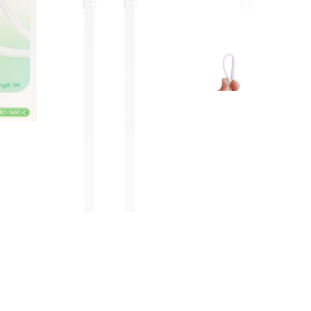
بلک ویو
بند ساعت
ریلمی
کاور ایرپاد
ویرا
محافظ لنز
ناتینگ
دانگل بلوتو
داکس
شارژر فندکی
اوپو
دوجی
جیونی
بلک بری
تی سی ال
هایسنس
جی ال ایکس
موتورولا
داریا
آلکاتل