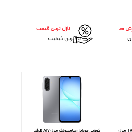
رش ها
نازل ترین قیمت
ان
بالاترین کیفیت
کابل شارژ فست TRANYOO Type-C مدل
گوشی موبایل سامسونگ مدل A۱۷ ظرفیت