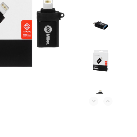
بلک ویو
بند ساعت
ریلمی
کاور ایرپاد
ویرا
محافظ لنز
ناتینگ
دانگل بلوتو
داکس
شارژر فندکی
اوپو
دوجی
جیونی
بلک بری
تی سی ال
هایسنس
جی ال ایکس
موتورولا
داریا
آلکاتل