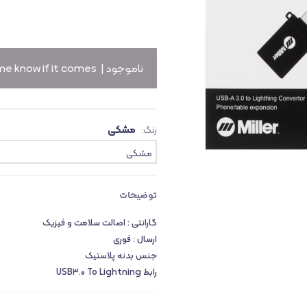
ث
ناموجود |
me know if it comes!
مشکی
رنگ:
مشکی
توضیحات
گارانتی : اصالت سلامت و فیزیک
ارسال : فوری
جنس بدنه پلاستیک
رابط USB۳.۰ To Lightning