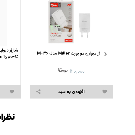
 Xiaomi
شارژر دیواری دو پورت Miller مدل M-۳۶
ه همراه کابل شارژ Type-
Type-C مدل EP-TA۸۰۰ ۲۵W High Copy
۱۲۰,۰۰۰
افزودن به سبد
نظرات