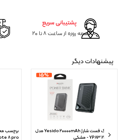
پشتیبانی سریع
همه روزه از ساعت ۸ تا ۲۰
پیشنهادات دیگر
۱۵%
۲
پاوربانک فست شارژ Yesido ۲۰۰۰۰mAh مدل
برچسب محا
YP۸۳ ۲۲.۵W - مشکی
ote ۸ pro