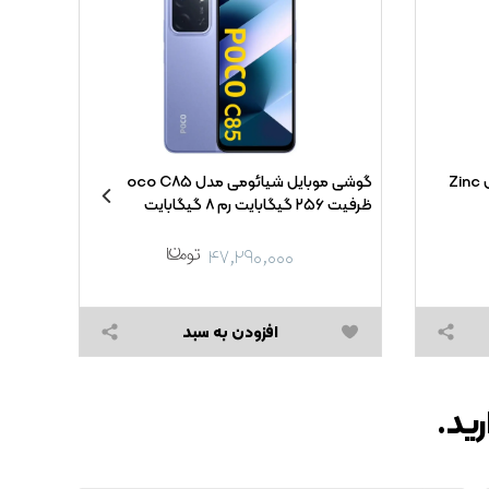
باتری نیم قلم Detex+ - AAA مدل Zinc
گوشی موبایل شیائومی مدل Poco C۸۵
ظرفیت ۲۵۶ گیگابایت رم ۸ گیگابایت
ظرفیت ۲۵۶ گیگابایت رم ۸ گیگا
۴۷,۲۹۰,۰۰۰
افزودن به سبد
رید.