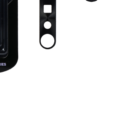
بلک ویو
بند ساعت
ریلمی
کاور ایرپاد
ویرا
محافظ لنز
ناتینگ
دانگل بلوتو
داکس
شارژر فندکی
اوپو
دوجی
جیونی
بلک بری
تی سی ال
هایسنس
جی ال ایکس
موتورولا
داریا
آلکاتل