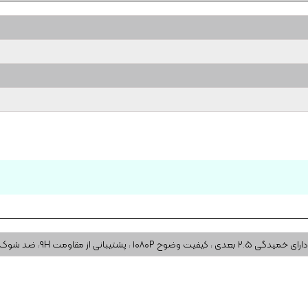
دارای خمیدگی ۲.۵ بعدی ، کیفیت وضوح ۱۰۸۰P ، پشتیبانی از مقاومت ۹H، ضد شوک