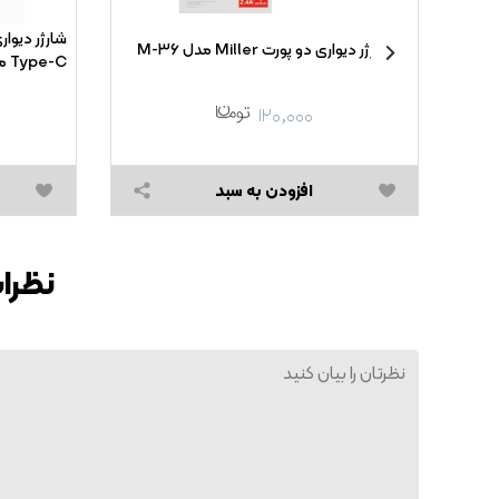
 Xiaomi
شارژر دیواری دو پورت Miller مدل M-۳۶
ه همراه کابل شارژ Type-
Type-C مدل EP-TA۸۰۰ ۲۵W High Copy
۱۲۰,۰۰۰
افزودن به سبد
نظرات