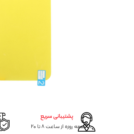
بلک ویو
بند ساعت
ریلمی
کاور ایرپاد
ویرا
محافظ لنز
ناتینگ
دانگل بلوتو
داکس
شارژر فندکی
اوپو
دوجی
جیونی
بلک بری
تی سی ال
هایسنس
جی ال ایکس
موتورولا
داریا
آلکاتل
پشتیبانی سریع
همه روزه از ساعت ۸ تا ۲۰