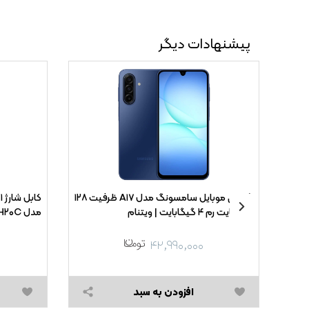
پیشنهادات دیگر
گوشی موبایل سامسونگ مدل A۱۷ ظرفیت ۱۲۸
گیگابایت رم ۴ گیگابایت | ویتنام
مدل SH۲۰C - سفید
۴۲,۹۹۰,۰۰۰
افزودن به سبد